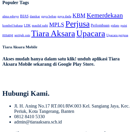
Populer Tags
Kemerdekaan
KBM
BIAS
alma esbeye
damkar
gaya bebas
gaya dada
Perjusa
MPLS
Perlombaan
kombel bahasa
LDK
maulid nabi
pidato
puisi
Tiara Aksara
Upacara
renang
sertijab osis
Upacara perjusa
Tiara Aksara Mobile
Akses mudah hanya dalam satu klik! unduh aplikasi Tiara
Aksara Mobile sekarang di Google Play Store.
Hubungi Kami.
Jl. H. Aning No.17 RT.001/RW.003 Kel. Sangiang Jaya, Kec.
Periuk, Kota Tangerang, Banten
0812 8410 5330
admin@tiaraaksara.sch.id