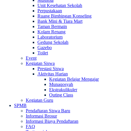
Mushola
Unit Kesehatan Sekolah
Perpustakaan
Ruang Bimbingan Konseling
Bank Mini & Tiara Mart
Taman Bermain
Kolam Renang
Laboratorium
Gedung Sekolah
Gazebo
Toilet
Event
Kegiatan Siswa
Prestasi Siswa
Aktivitas Harian
Kegiatan Belajar Mengajar
Munaqosyah
Ekstrakulikuler
Outing Class
Kegiatan Guru
SPMB
Pendaftaran Siswa Baru
Informasi Brosur
Informasi Biaya Pendaftaran
FAQ