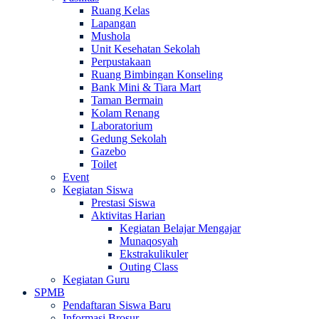
Ruang Kelas
Lapangan
Mushola
Unit Kesehatan Sekolah
Perpustakaan
Ruang Bimbingan Konseling
Bank Mini & Tiara Mart
Taman Bermain
Kolam Renang
Laboratorium
Gedung Sekolah
Gazebo
Toilet
Event
Kegiatan Siswa
Prestasi Siswa
Aktivitas Harian
Kegiatan Belajar Mengajar
Munaqosyah
Ekstrakulikuler
Outing Class
Kegiatan Guru
SPMB
Pendaftaran Siswa Baru
Informasi Brosur