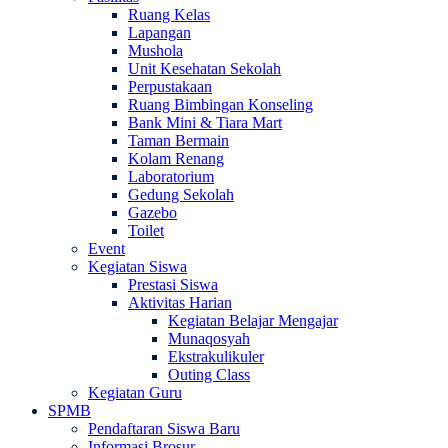
Ruang Kelas
Lapangan
Mushola
Unit Kesehatan Sekolah
Perpustakaan
Ruang Bimbingan Konseling
Bank Mini & Tiara Mart
Taman Bermain
Kolam Renang
Laboratorium
Gedung Sekolah
Gazebo
Toilet
Event
Kegiatan Siswa
Prestasi Siswa
Aktivitas Harian
Kegiatan Belajar Mengajar
Munaqosyah
Ekstrakulikuler
Outing Class
Kegiatan Guru
SPMB
Pendaftaran Siswa Baru
Informasi Brosur