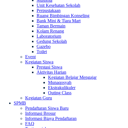
Mushola
Unit Kesehatan Sekolah
Perpustakaan
Ruang Bimbingan Konseling
Bank Mini & Tiara Mart
Taman Bermain
Kolam Renang
Laboratorium
Gedung Sekolah
Gazebo
Toilet
Event
Kegiatan Siswa
Prestasi Siswa
Aktivitas Harian
Kegiatan Belajar Mengajar
Munaqosyah
Ekstrakulikuler
Outing Class
Kegiatan Guru
SPMB
Pendaftaran Siswa Baru
Informasi Brosur
Informasi Biaya Pendaftaran
FAQ