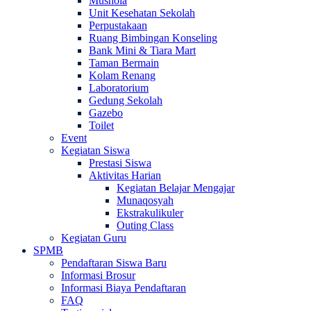
Mushola
Unit Kesehatan Sekolah
Perpustakaan
Ruang Bimbingan Konseling
Bank Mini & Tiara Mart
Taman Bermain
Kolam Renang
Laboratorium
Gedung Sekolah
Gazebo
Toilet
Event
Kegiatan Siswa
Prestasi Siswa
Aktivitas Harian
Kegiatan Belajar Mengajar
Munaqosyah
Ekstrakulikuler
Outing Class
Kegiatan Guru
SPMB
Pendaftaran Siswa Baru
Informasi Brosur
Informasi Biaya Pendaftaran
FAQ