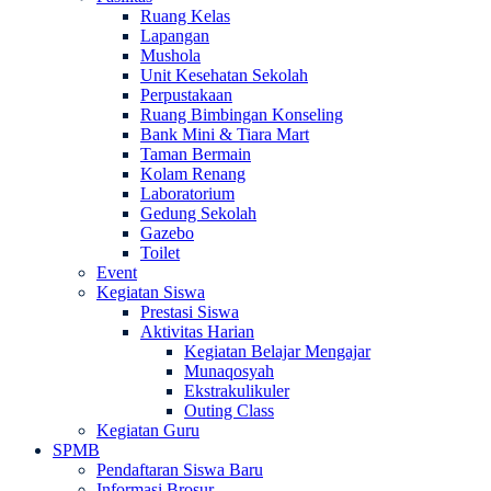
Ruang Kelas
Lapangan
Mushola
Unit Kesehatan Sekolah
Perpustakaan
Ruang Bimbingan Konseling
Bank Mini & Tiara Mart
Taman Bermain
Kolam Renang
Laboratorium
Gedung Sekolah
Gazebo
Toilet
Event
Kegiatan Siswa
Prestasi Siswa
Aktivitas Harian
Kegiatan Belajar Mengajar
Munaqosyah
Ekstrakulikuler
Outing Class
Kegiatan Guru
SPMB
Pendaftaran Siswa Baru
Informasi Brosur